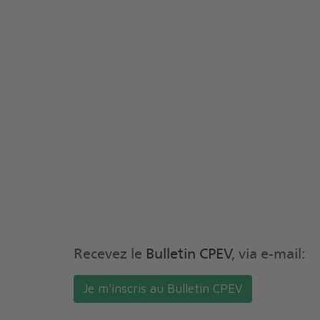
Pied de page
Recevez le
Bulletin CPEV
, via e-mail:
Je m'inscris au Bulletin CPEV